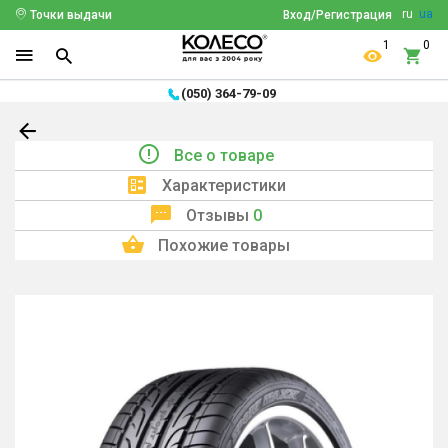
ru
ua
Точки выдачи
Вход/Регистрация
1
0
(050) 364-79-09
Все о товаре
Характеристики
Отзывы
0
Похожие товары