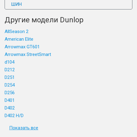
ШИН
Другие модели Dunlop
AllSeason 2
American Elite
Arrowmax GT601
Arrowmax StreetSmart
d104
D212
D251
D254
D256
D401
D402
D402 H/D
Показать все