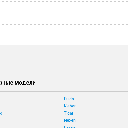
рные модели
Fulda
Kleber
ne
Tigar
e
Nexen
Lassa