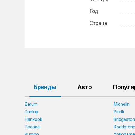
Год
Страна
Бренды
Авто
Популя
Barum
Michelin
Dunlop
Pirelli
Hankook
Bridgesto
Росава
Roadston
Kumho
Yokohama