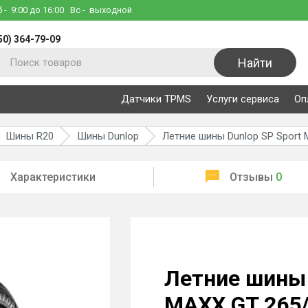
б
- 9:00 до 16:00
Вс
- выходной
50) 364-79-09
Найти
Датчики TPMS
Услуги сервиса
Оп
Шины R20
Шины Dunlop
Летние шины Dunlop SP Sport 
Характеристики
Отзывы
0
Летние шины 
MAXX GT 265/