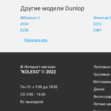
Другие модели Dunlop
AllSeason 2
American E
d104
D212
D256
D401
Показать все
© Интернет-магазин
Легковые
"KOLESO" © 2022
Грузовые
Мотошин
Пн-Пт:
с 9.00 до 18.00
Диски
Сб:
9.00 - 16.00
Аксессуа
Bc:
выходной
Летние ш