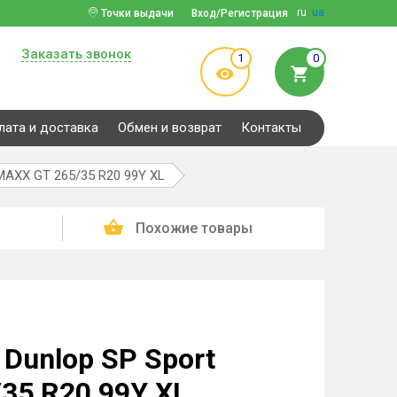
ru
ua
Точки выдачи
Вход/Регистрация
Заказать звонок
1
0
лата и доставка
Обмен и возврат
Контакты
MAXX GT 265/35 R20 99Y XL
Похожие товары
Dunlop SP Sport
35 R20 99Y XL