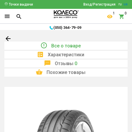
ru
ua
Точки выдачи
Вход/Регистрация
1
0
(050) 364-79-09
Все о товаре
Характеристики
Отзывы
0
Похожие товары