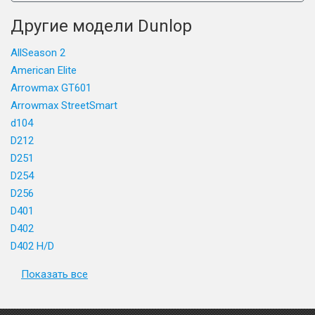
Другие модели Dunlop
AllSeason 2
American Elite
Arrowmax GT601
Arrowmax StreetSmart
d104
D212
D251
D254
D256
D401
D402
D402 H/D
Показать все