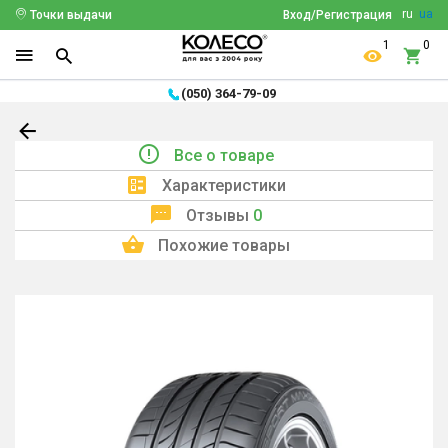
ru
ua
Точки выдачи
Вход/Регистрация
1
0
(050) 364-79-09
Все о товаре
Характеристики
Отзывы
0
Похожие товары