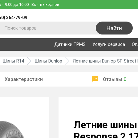
б
- 9:00 до 16:00
Вс
- выходной
50) 364-79-09
Найти
Датчики TPMS
Услуги сервиса
Оп
Шины R14
Шины Dunlop
Летние шины Dunlop SP Street
Характеристики
Отзывы
0
Летние шины 
Response 2 1