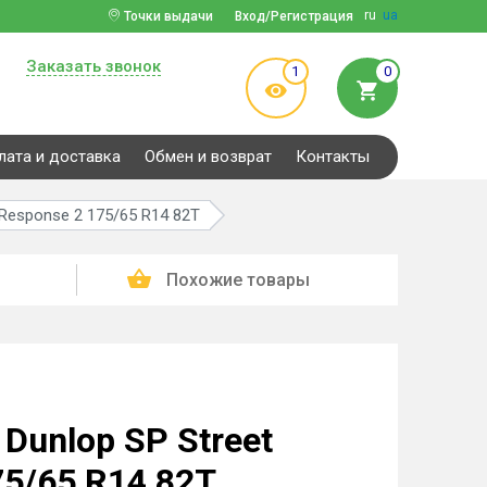
ru
ua
Точки выдачи
Вход/Регистрация
Заказать звонок
1
0
лата и доставка
Обмен и возврат
Контакты
 Response 2 175/65 R14 82T
Похожие товары
Dunlop SP Street
75/65 R14 82T