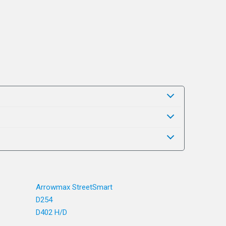
Arrowmax StreetSmart
D254
D402 H/D