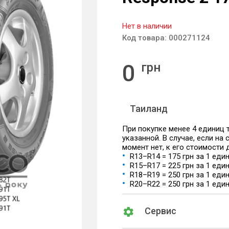
Нет в наличии
Код товара:
000271124
0
грн
Таиланд
При покупке менее 4 единиц
указанной. В случае, если на
момент нет, к его стоимости
R13–R14 = 175 грн за 1 еди
R15–R17 = 225 грн за 1 еди
R18–R19 = 250 грн за 1 еди
R20–R22 = 250 грн за 1 еди
Сервис