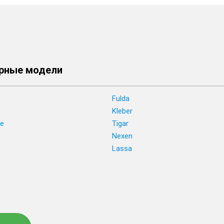
рные модели
Fulda
Kleber
ne
Tigar
e
Nexen
Lassa