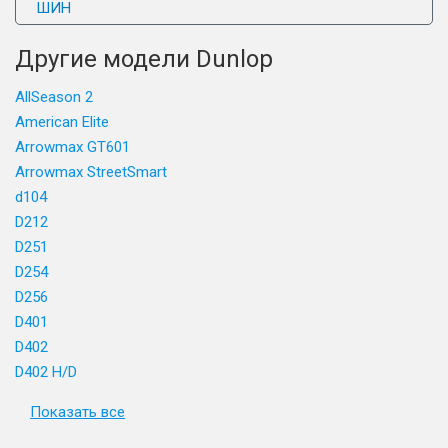
ШИН
Другие модели Dunlop
AllSeason 2
American Elite
Arrowmax GT601
Arrowmax StreetSmart
d104
D212
D251
D254
D256
D401
D402
D402 H/D
Показать все