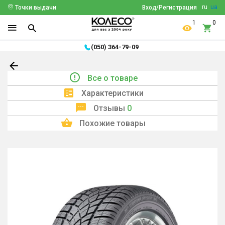
ru
ua
Точки выдачи
Вход/Регистрация
1
0
(050) 364-79-09
Все о товаре
Характеристики
Отзывы
0
Похожие товары