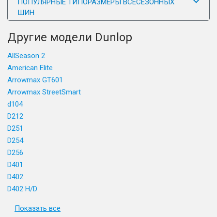
ПОПУЛЯРНЫЕ ТИПОРАЗМЕРЫ ВСЕСЕЗОННЫХ
ШИН
Другие модели Dunlop
AllSeason 2
American Elite
Arrowmax GT601
Arrowmax StreetSmart
d104
D212
D251
D254
D256
D401
D402
D402 H/D
Показать все