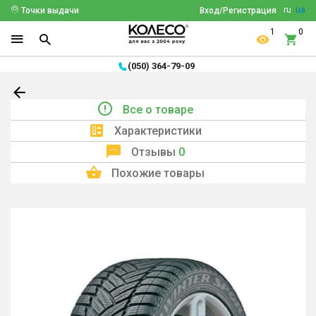
ru
ua
Точки выдачи
Вход/Регистрация
1
0
(050) 364-79-09
Все о товаре
Характеристики
Отзывы
0
Похожие товары