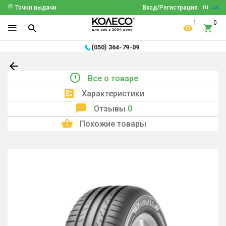
ru
ua
Точки выдачи
Вход/Регистрация
1
0
(050) 364-79-09
Все о товаре
Характеристики
Отзывы
0
Похожие товары