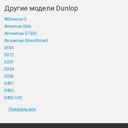
Другие модели Dunlop
AllSeason 2
American Elite
Arrowmax GT601
Arrowmax StreetSmart
d104
D212
D251
D254
D256
D401
D402
D402 H/D
Показать все