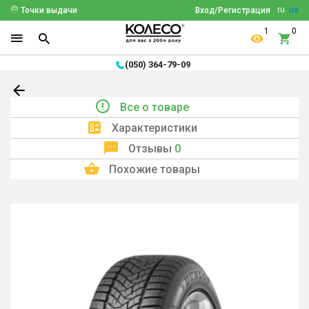
ru
ua
Точки выдачи
Вход/Регистрация
1
0
(050) 364-79-09
Все о товаре
Характеристики
Отзывы
0
Похожие товары