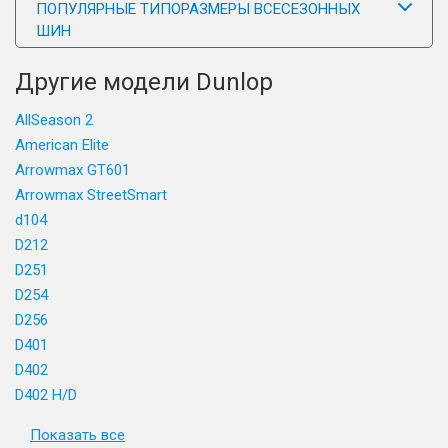
ПОПУЛЯРНЫЕ ТИПОРАЗМЕРЫ ВСЕСЕЗОННЫХ
ШИН
Другие модели Dunlop
AllSeason 2
American Elite
Arrowmax GT601
Arrowmax StreetSmart
d104
D212
D251
D254
D256
D401
D402
D402 H/D
Показать все