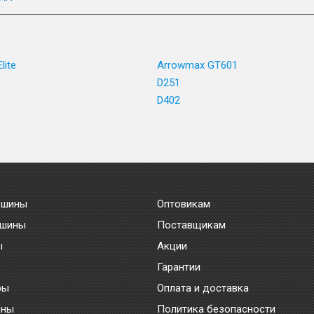
lite
Arrowmax GT601
D251
D402
 шины
Оптовикам
 шины
Поставщикам
ы
Акции
Гарантии
ры
Оплата и доставка
ины
Политика безопасности