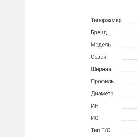
Типоразмер
Бренд
Модель
Сезон
Ширина
Профиль
Диаметр
ИН
ИС
Тип Т/С