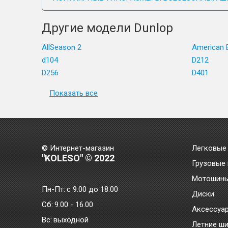
Другие модели Dunlop
AllSeason 2
American E
d104
D212
D256
D401
Показать все
© Интернет-магазин
Легковые
"KOLESO" © 2022
Грузовые
Мотошин
Пн-Пт:
с 9.00 до 18.00
Диски
Сб:
9.00 - 16.00
Аксессуа
Bc:
выходной
Летние ш