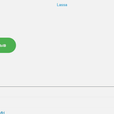
Lassa
зыв
ИН