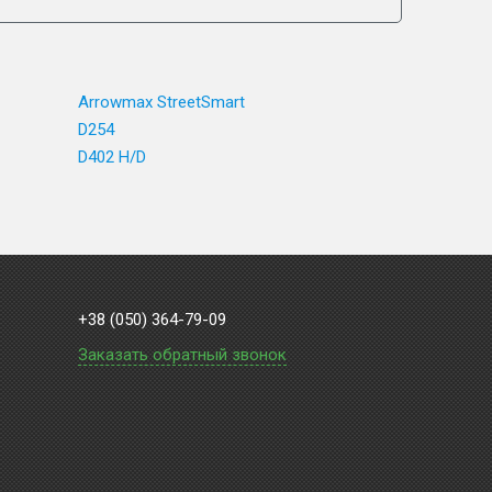
Arrowmax StreetSmart
D254
D402 H/D
+38 (050) 364-79-09
Заказать обратный звонок