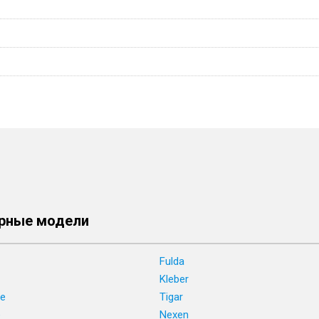
рные модели
Fulda
Kleber
ne
Tigar
e
Nexen