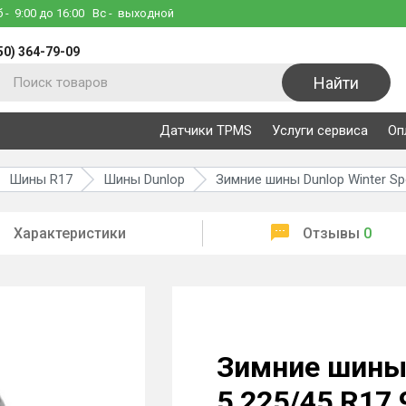
б
- 9:00 до 16:00
Вс
- выходной
50) 364-79-09
Найти
Датчики TPMS
Услуги сервиса
Оп
Шины R17
Шины Dunlop
Зимние шины Dunlop Winter Sp
Характеристики
Отзывы
0
Зимние шины 
5 225/45 R17