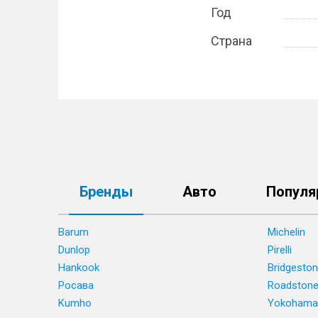
Год
Страна
Бренды
Авто
Популя
Barum
Michelin
Dunlop
Pirelli
Hankook
Bridgesto
Росава
Roadston
Kumho
Yokohama