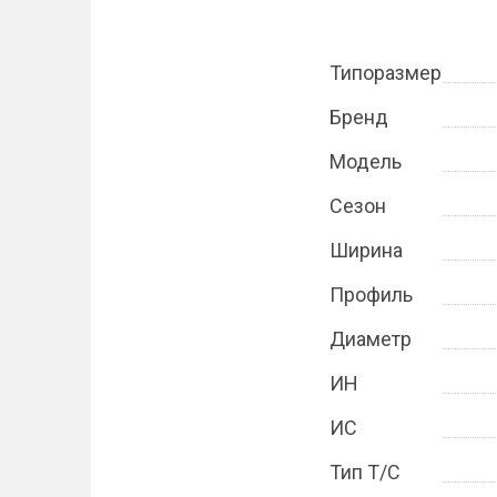
Типоразмер
Бренд
Модель
Сезон
Ширина
Профиль
Диаметр
ИН
ИС
Тип Т/С