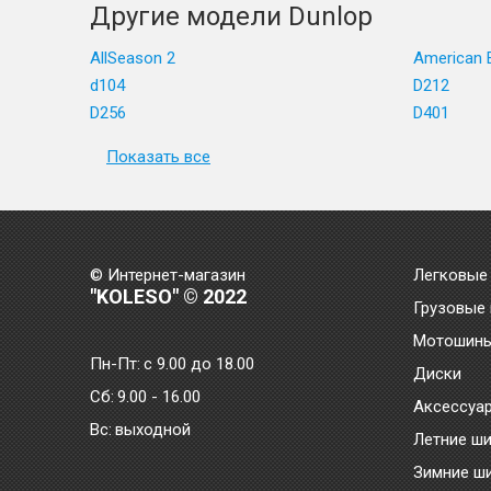
Другие модели Dunlop
AllSeason 2
American E
d104
D212
D256
D401
Показать все
© Интернет-магазин
Легковые
"KOLESO" © 2022
Грузовые
Мотошин
Пн-Пт:
с 9.00 до 18.00
Диски
Сб:
9.00 - 16.00
Аксессуа
Bc:
выходной
Летние ш
Зимние ш