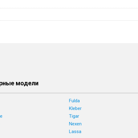
рные модели
Fulda
Kleber
ne
Tigar
e
Nexen
Lassa