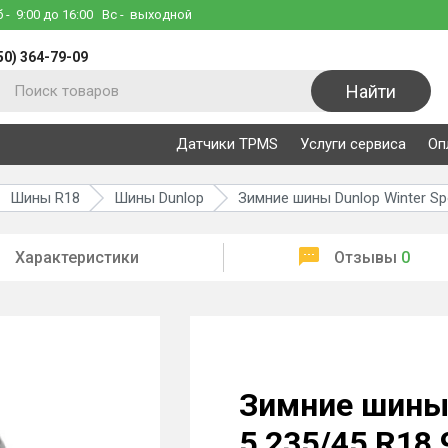
б
- 9:00 до 16:00
Вс
- выходной
50) 364-79-09
Найти
Датчики TPMS
Услуги сервиса
Оп
Шины R18
Шины Dunlop
Зимние шины Dunlop Winter Sp
Характеристики
Отзывы
0
Зимние шины 
5 235/45 R18 