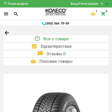
ru
ua
Точки выдачи
Вход/Регистрация
1
0
(050) 364-79-09
Все о товаре
Характеристики
Отзывы
0
Похожие товары