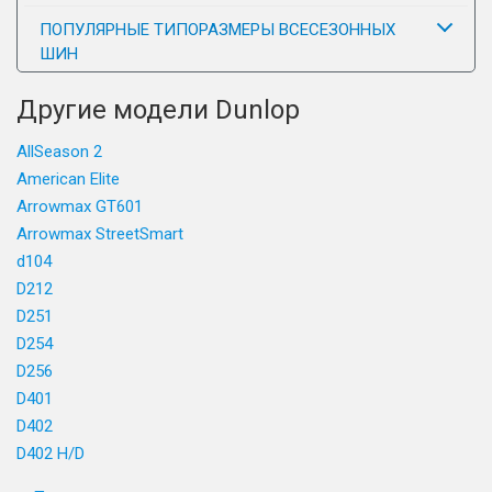
ПОПУЛЯРНЫЕ ТИПОРАЗМЕРЫ ВСЕСЕЗОННЫХ
ШИН
Другие модели Dunlop
AllSeason 2
American Elite
Arrowmax GT601
Arrowmax StreetSmart
d104
D212
D251
D254
D256
D401
D402
D402 H/D