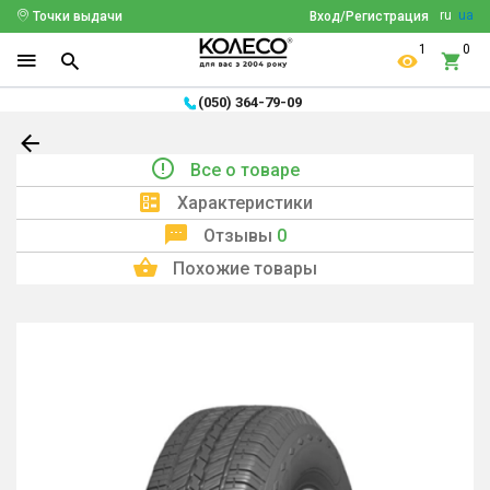
ru
ua
Точки выдачи
Вход/Регистрация
1
0
(050) 364-79-09
Все о товаре
Характеристики
Отзывы
0
Похожие товары