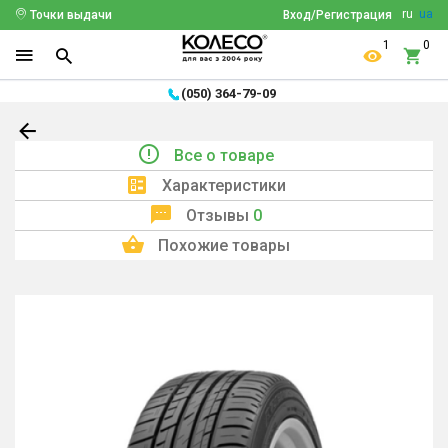
ru
ua
Точки выдачи
Вход/Регистрация
1
0
(050) 364-79-09
Все о товаре
Характеристики
Отзывы
0
Похожие товары