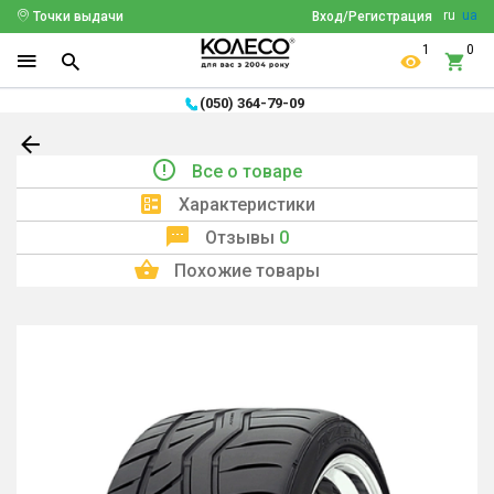
ru
ua
Точки выдачи
Вход/Регистрация
1
0
(050) 364-79-09
Все о товаре
Характеристики
Отзывы
0
Похожие товары