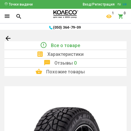
ru
ua
Точки выдачи
Вход/Регистрация
1
0
(050) 364-79-09
Все о товаре
Характеристики
Отзывы
0
Похожие товары