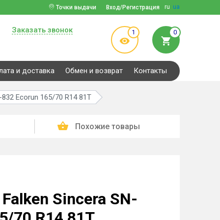
ru
ua
Точки выдачи
Вход/Регистрация
Заказать звонок
1
0
лата и доставка
Обмен и возврат
Контакты
-832 Ecorun 165/70 R14 81T
Похожие товары
Falken Sincera SN-
65/70 R14 81T