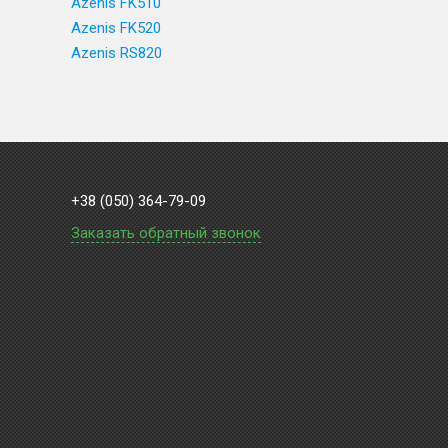
Azenis FK510
Azenis FK520
Azenis RS820
+38 (050) 364-79-09
Заказать обратный звонок