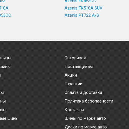
453
Azenis FK453CC
510A
Azenis FK510A SUV
953CC
Azenis PT722 A/S
 шины
Оптовикам
 шины
Поставщикам
ы
Акции
Гарантии
ры
Оплата и доставка
ины
Политика безопасности
ины
Контакты
ные шины
Шины по марке авто
Диски по марке авто