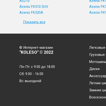
AS210
Azenis FK
Azenis FK510 SUV
Azenis FK
Azenis FK520A
Azenis FK
Показать все
© Интернет-магазин
Легковые
"KOLESO" © 2022
Грузовые
Мотошин
Пн-Пт:
с 9.00 до 18.00
Диски
Сб:
9.00 - 16.00
Аксессуа
Bc:
выходной
Летние ш
Зимние ш
Всесезон