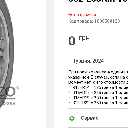
Нет в наличии
Код товара:
1000580123
0
грн
Турция, 2024
При покупке менее 4 единиц
указанной. В случае, если на
момент нет, к его стоимости
R13–R14 = 175 грн за 1 еди
R15–R17 = 225 грн за 1 еди
R18–R19 = 250 грн за 1 еди
R20–R22 = 250 грн за 1 еди
Сервис