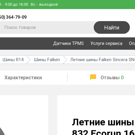
б
- 9:00 до 16:00
Вс
- выходной
50) 364-79-09
Найти
Датчики TPMS
Услуги сервиса
Оп
Шины R14
Шины Falken
Летние шины Falken Sincera SN
Характеристики
Отзывы
0
Летние шины 
832 Ecorun 1