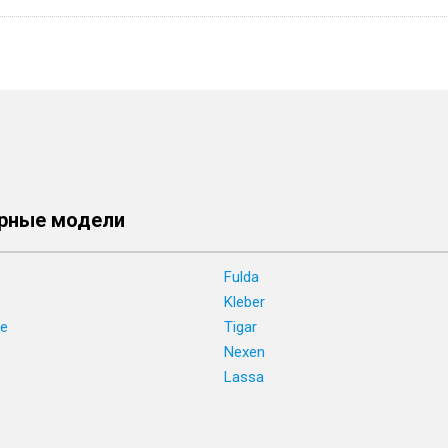
рные модели
Fulda
Kleber
ne
Tigar
e
Nexen
Lassa