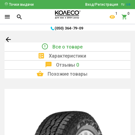
ru
ua
Точки выдачи
Вход/Регистрация
1
0
(050) 364-79-09
Все о товаре
Характеристики
Отзывы
0
Похожие товары