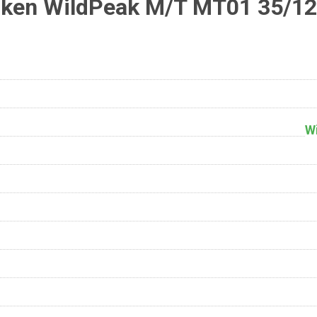
ken WildPeak M/T MT01 35/12
W