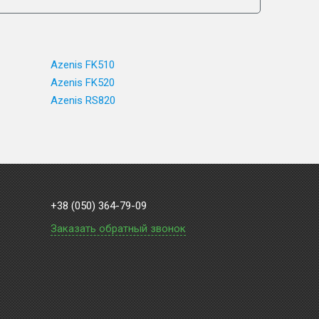
Azenis FK510
Azenis FK520
Azenis RS820
+38 (050) 364-79-09
Заказать обратный звонок