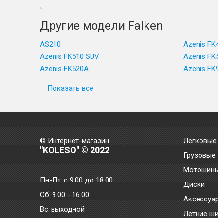
Другие модели Falken
AS210
Azenis FK
Azenis FK510 SUV
Azenis FK
Azenis FK520A
Azenis FK
Показать все
© Интернет-магазин
Легковые
"KOLESO" © 2022
Грузовые
Мотошин
Пн-Пт:
с 9.00 до 18.00
Диски
Сб:
9.00 - 16.00
Аксессуа
Bc:
выходной
Летние ш