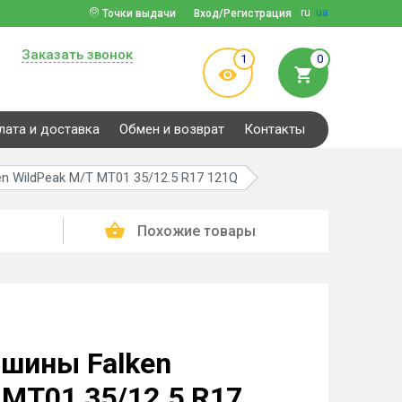
ru
ua
Точки выдачи
Вход/Регистрация
Заказать звонок
1
0
лата и доставка
Обмен и возврат
Контакты
n WildPeak M/T MT01 35/12.5 R17 121Q
Похожие товары
шины Falken
 MT01 35/12.5 R17