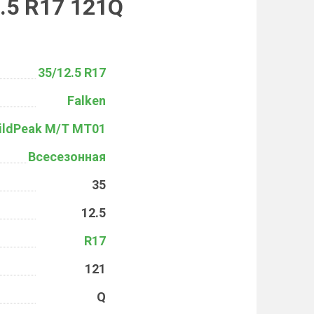
.5 R17 121Q
35/12.5 R17
Falken
ildPeak M/T MT01
Всесезонная
35
12.5
R17
121
Q