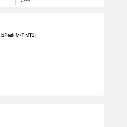
дней
ildPeak M/T MT01