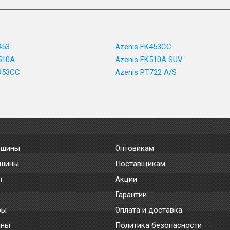
453
Azenis FK453CC
510A
Azenis FK510A SUV
953CC
Azenis PT722 A/S
 шины
Оптовикам
 шины
Поставщикам
ы
Акции
Гарантии
ры
Оплата и доставка
ины
Политика безопасности