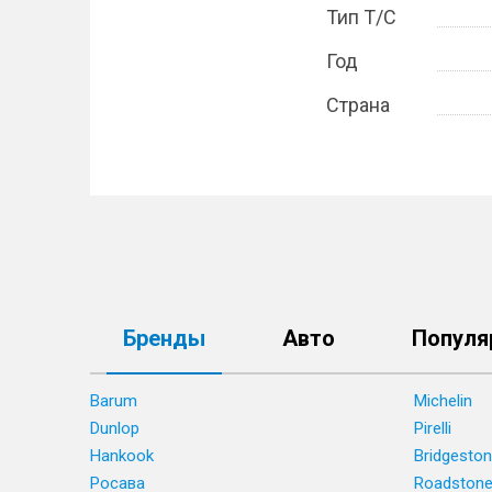
Тип Т/С
Год
Страна
Бренды
Авто
Популя
Barum
Michelin
Dunlop
Pirelli
Hankook
Bridgesto
Росава
Roadston