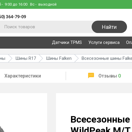
б
- 9:00 до 16:00
Вс
- выходной
50) 364-79-09
Найти
Датчики TPMS
Услуги сервиса
Оп
ины
Шины R17
Шины Falken
Всесезонные шины Falke
Характеристики
Отзывы
0
Всесезонные 
WildPeak M/T