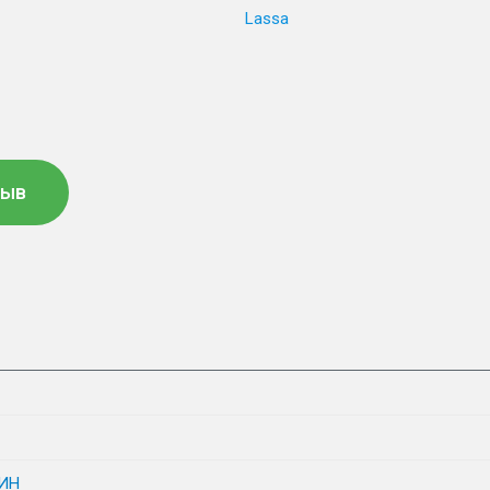
Lassa
зыв
ИН