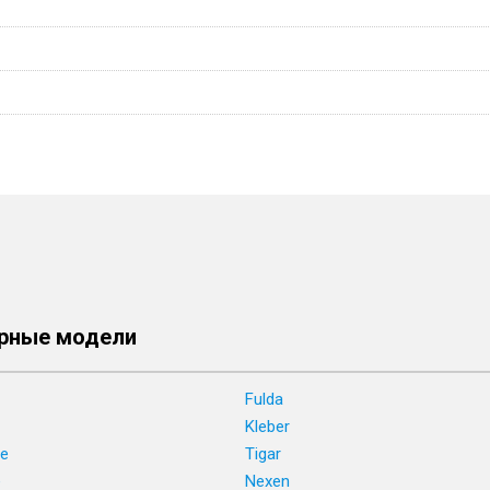
рные модели
Fulda
Kleber
ne
Tigar
e
Nexen