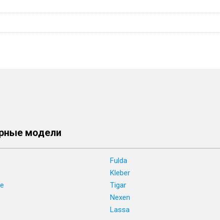
рные модели
Fulda
Kleber
ne
Tigar
e
Nexen
Lassa