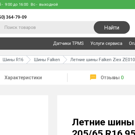
б
- 9:00 до 16:00
Вс
- выходной
50) 364-79-09
Найти
Датчики TPMS
Услуги сервиса
Оп
Шины R16
Шины Falken
Летние шины Falken Ziex ZE010
Характеристики
Отзывы
0
Летние шины 
205/65 R16 9