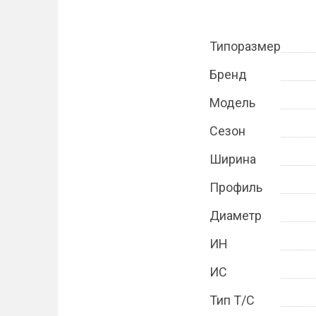
Типоразмер
Бренд
Модель
Сезон
Ширина
Профиль
Диаметр
ИН
ИС
Тип Т/С