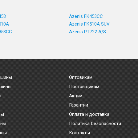
453
Azenis FK453CC
510A
Azenis FK510A SUV
953CC
Azenis PT722 A/S
 шины
Оптовикам
 шины
Поставщикам
ы
Акции
Гарантии
ры
Оплата и доставка
ины
Политика безопасности
ины
Контакты