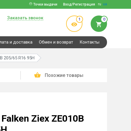
ru
ua
Точки выдачи
Вход/Регистрация
Заказать звонок
1
0
лата и доставка
Обмен и возврат
Контакты
B 205/65 R16 95H
Похожие товары
Falken Ziex ZE010B
5H