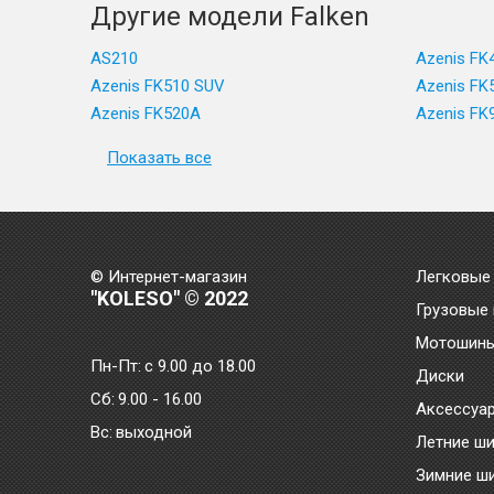
Другие модели Falken
AS210
Azenis FK
Azenis FK510 SUV
Azenis FK
Azenis FK520A
Azenis FK
Показать все
© Интернет-магазин
Легковые
"KOLESO" © 2022
Грузовые
Мотошин
Пн-Пт:
с 9.00 до 18.00
Диски
Сб:
9.00 - 16.00
Аксессуа
Bc:
выходной
Летние ш
Зимние ш