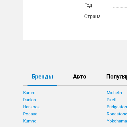
Год
Страна
Бренды
Авто
Популя
Barum
Michelin
Dunlop
Pirelli
Hankook
Bridgesto
Росава
Roadston
Kumho
Yokohama