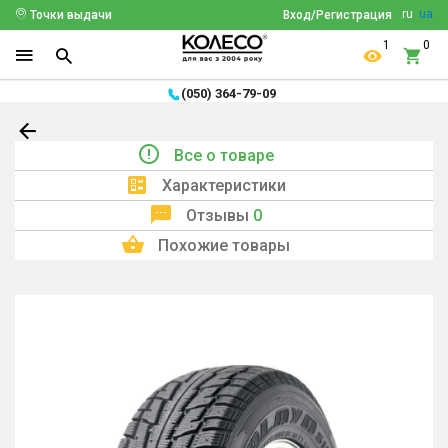
ru
ua
Точки выдачи
Вход/Регистрация
1
0
(050) 364-79-09
Все о товаре
Характеристики
Отзывы
0
Похожие товары