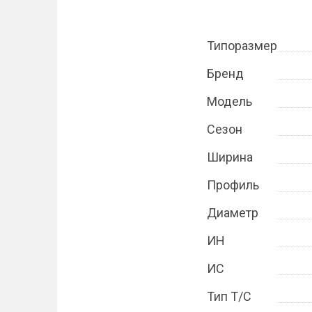
Типоразмер
Бренд
Модель
Сезон
Ширина
Профиль
Диаметр
ИН
ИС
Тип Т/С