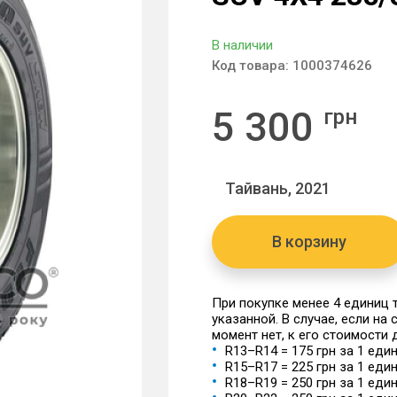
В наличии
Код товара:
1000374626
5 300
грн
Тайвань, 2021
В корзину
При покупке менее 4 единиц
указанной. В случае, если на
момент нет, к его стоимости
R13–R14 = 175 грн за 1 еди
R15–R17 = 225 грн за 1 еди
R18–R19 = 250 грн за 1 еди