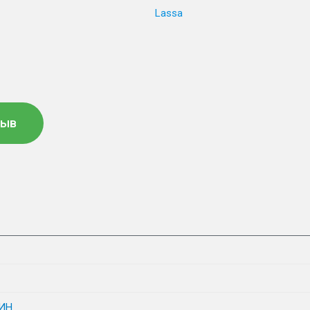
Lassa
зыв
ИН