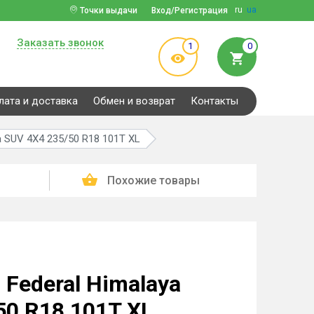
ru
ua
Точки выдачи
Вход/Регистрация
Заказать звонок
1
0
лата и доставка
Обмен и возврат
Контакты
a SUV 4X4 235/50 R18 101T XL
Похожие товары
Federal Himalaya
50 R18 101T XL