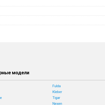
рные модели
Fulda
Kleber
ne
Tigar
e
Nexen