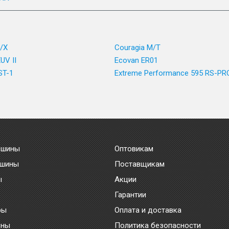
F/X
Couragia M/T
UV II
Ecovan ER01
ST-1
Extreme Performance 595 RS-PR
 шины
Оптовикам
 шины
Поставщикам
ы
Акции
Гарантии
ры
Оплата и доставка
ины
Политика безопасности