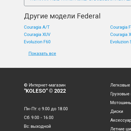
Другие модели Federal
Couragia A/T
Couragia 
Couragia XUV
Couragia X
Evoluzion F60
Evoluzion 
Показать все
© Интернет-магазин
Легковые
"KOLESO" © 2022
Грузовые
Мотошин
Пн-Пт:
с 9.00 до 18.00
Диски
Сб:
9.00 - 16.00
Аксессуа
Bc:
выходной
Летние ш