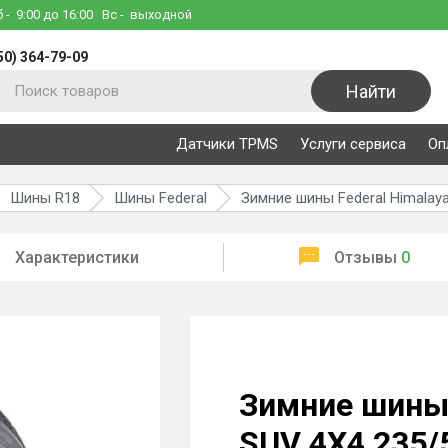
б
- 9:00 до 16:00
Вс
- выходной
50) 364-79-09
Найти
Датчики TPMS
Услуги сервиса
Оп
Шины R18
Шины Federal
Зимние шины Federal Himalay
Характеристики
Отзывы
0
Зимние шины 
SUV 4X4 235/