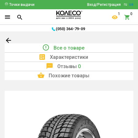
ru
ua
Точки выдачи
Вход/Регистрация
1
0
(050) 364-79-09
Все о товаре
Характеристики
Отзывы
0
Похожие товары