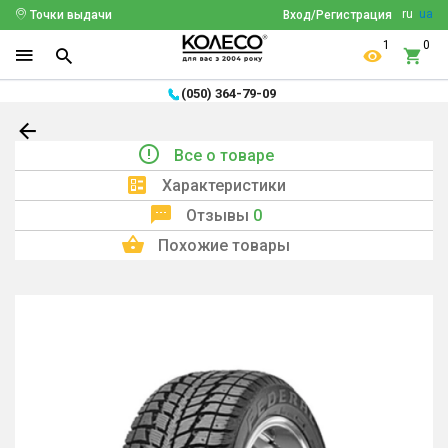
ru
ua
Точки выдачи
Вход/Регистрация
1
0
(050) 364-79-09
Все о товаре
Характеристики
Отзывы
0
Похожие товары