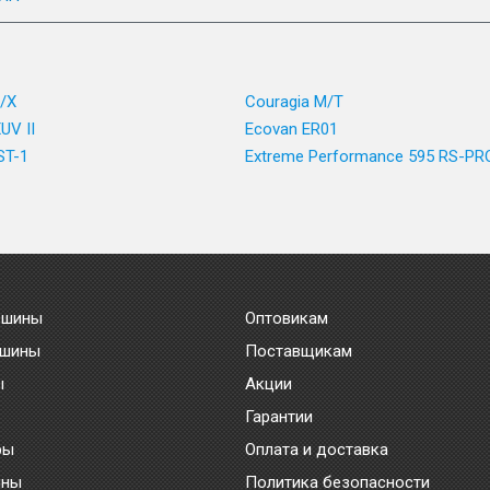
F/X
Couragia M/T
UV II
Ecovan ER01
ST-1
Extreme Performance 595 RS-PR
 шины
Оптовикам
 шины
Поставщикам
ы
Акции
Гарантии
ры
Оплата и доставка
ины
Политика безопасности