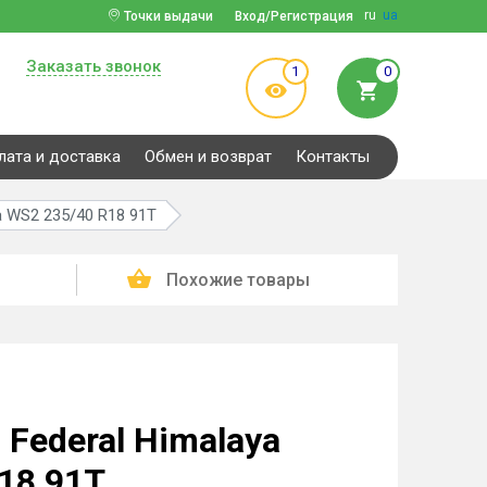
ru
ua
Точки выдачи
Вход/Регистрация
Заказать звонок
1
0
лата и доставка
Обмен и возврат
Контакты
a WS2 235/40 R18 91T
Похожие товары
Federal Himalaya
18 91T