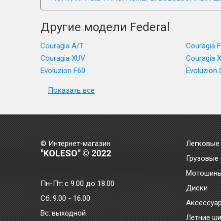
Другие модели Federal
Couragia A/T
Couragia 
Couragia XUV
Couragia X
Evoluzion F60
Evoluzion 
Показать все
© Интернет-магазин
Легковые
"KOLESO" © 2022
Грузовые
Мотошин
Пн-Пт:
с 9.00 до 18.00
Диски
Сб:
9.00 - 16.00
Аксессуа
Bc:
выходной
Летние ш