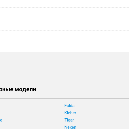
рные модели
Fulda
Kleber
ne
Tigar
e
Nexen