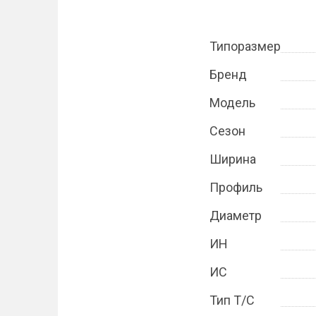
Типоразмер
Бренд
Модель
Сезон
Ширина
Профиль
Диаметр
ИН
ИС
Тип Т/С