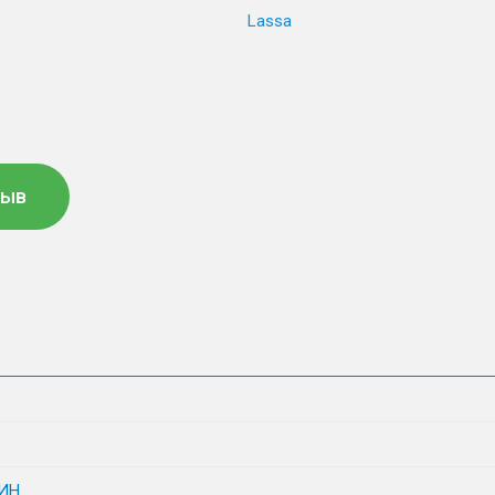
Lassa
зыв
ИН