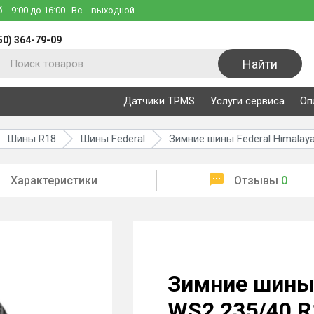
б
- 9:00 до 16:00
Вс
- выходной
50) 364-79-09
Найти
Датчики TPMS
Услуги сервиса
Оп
Шины R18
Шины Federal
Зимние шины Federal Himalay
Характеристики
Отзывы
0
Зимние шины 
WS2 235/40 R