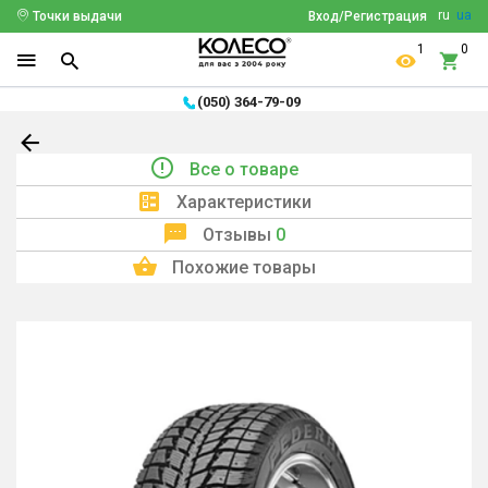
ru
ua
Точки выдачи
Вход/Регистрация
1
0
(050) 364-79-09
Все о товаре
Характеристики
Отзывы
0
Похожие товары