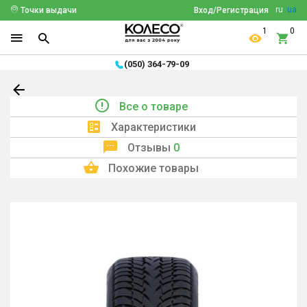
ru
ua
Точки выдачи
Вход/Регистрация
1
0
(050) 364-79-09
Все о товаре
Характеристики
Отзывы
0
Похожие товары