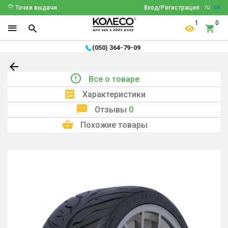
ru
ua
Точки выдачи
Вход/Регистрация
1
0
(050) 364-79-09
Все о товаре
Характеристики
Отзывы
0
Похожие товары