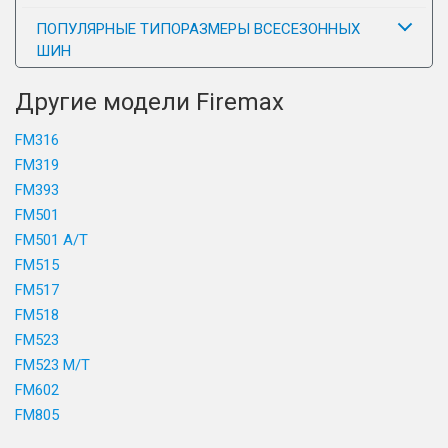
ПОПУЛЯРНЫЕ ТИПОРАЗМЕРЫ ВСЕСЕЗОННЫХ
ШИН
Другие модели Firemax
FM316
FM319
FM393
FM501
FM501 A/T
FM515
FM517
FM518
FM523
FM523 M/T
FM602
FM805