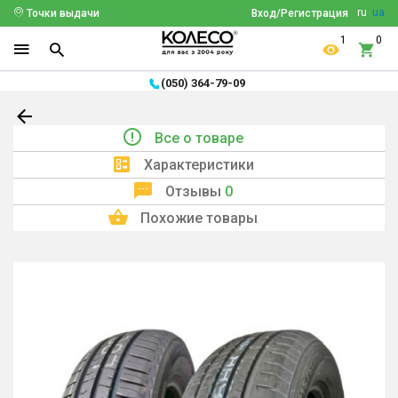
ru
ua
Точки выдачи
Вход/Регистрация
1
0
(050) 364-79-09
Все о товаре
Характеристики
Отзывы
0
Похожие товары