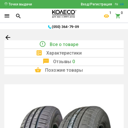
ru
ua
Точки выдачи
Вход/Регистрация
1
0
(050) 364-79-09
Все о товаре
Характеристики
Отзывы
0
Похожие товары