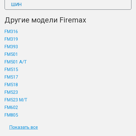
ШИН
Другие модели Firemax
FM316
FM319
FM393
FM501
FM501 A/T
FM515
FM517
FM518
FM523
FM523 M/T
FM602
FM805
Показать все