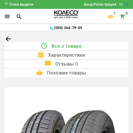
ru
ua
Точки выдачи
Вход/Регистрация
1
0
(050) 364-79-09
Все о товаре
Характеристики
Отзывы
0
Похожие товары