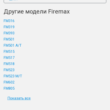
Другие модели Firemax
FM316
FM319
FM393
FM501
FM501 A/T
FM515
FM517
FM518
FM523
FM523 M/T
FM602
FM805
Показать все