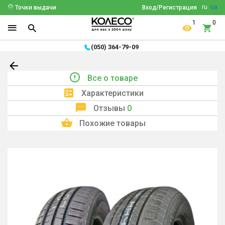
ru
ua
Точки выдачи
Вход/Регистрация
1
0
(050) 364-79-09
Все о товаре
Характеристики
Отзывы
0
Похожие товары