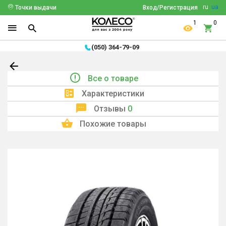
ru
ua
Точки выдачи
Вход/Регистрация
1
0
(050) 364-79-09
Все о товаре
Характеристики
Отзывы
0
Похожие товары