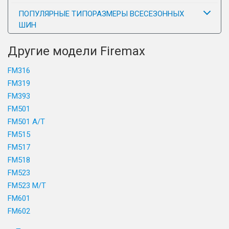
ПОПУЛЯРНЫЕ ТИПОРАЗМЕРЫ ВСЕСЕЗОННЫХ
ШИН
Другие модели Firemax
FM316
FM319
FM393
FM501
FM501 A/T
FM515
FM517
FM518
FM523
FM523 M/T
FM601
FM602