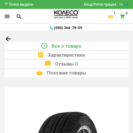
ru
ua
Точки выдачи
Вход/Регистрация
1
0
(050) 364-79-09
Все о товаре
Характеристики
Отзывы
0
Похожие товары