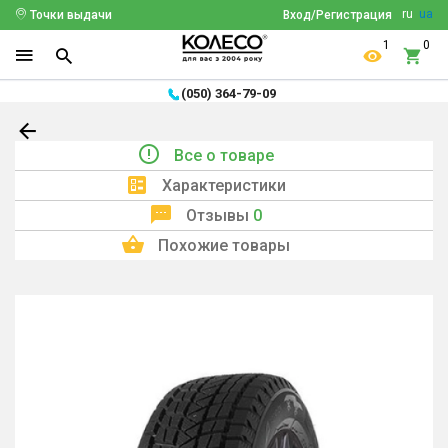
ru
ua
Точки выдачи
Вход/Регистрация
1
0
(050) 364-79-09
Все о товаре
Характеристики
Отзывы
0
Похожие товары