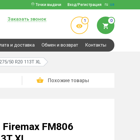
ru
ua
Точки выдачи
Вход/Регистрация
Заказать звонок
1
0
лата и доставка
Обмен и возврат
Контакты
275/50 R20 113T XL
Похожие товары
 Firemax FM806
13T XL