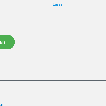
Lassa
зыв
ИН