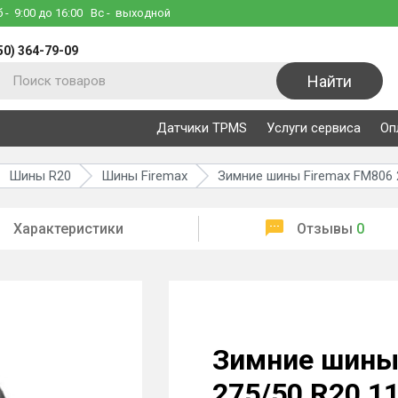
б
- 9:00 до 16:00
Вс
- выходной
50) 364-79-09
Найти
Датчики TPMS
Услуги сервиса
Оп
Шины R20
Шины Firemax
Зимние шины Firemax FM806 
Характеристики
Отзывы
0
Зимние шины
275/50 R20 1