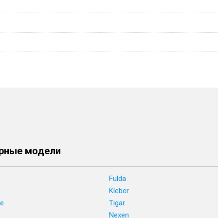
рные модели
Fulda
Kleber
ne
Tigar
e
Nexen