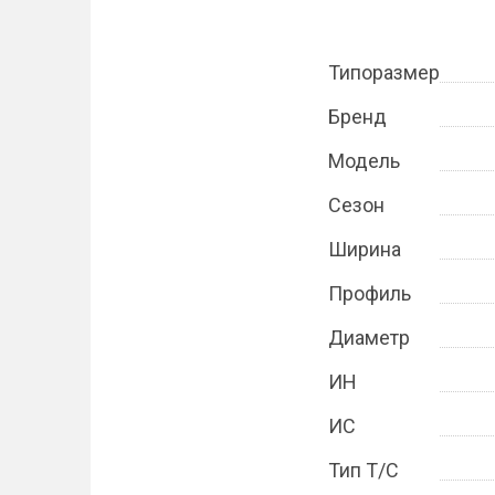
Типоразмер
Бренд
Модель
Сезон
Ширина
Профиль
Диаметр
ИН
ИС
Тип Т/С