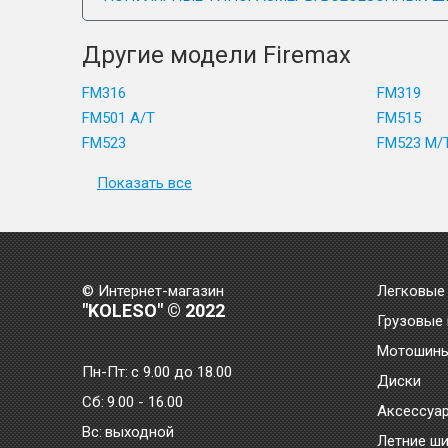
Другие модели Firemax
FM316
FM319
FM501 A/T
FM515
FM523
FM523 M/
Показать все
© Интернет-магазин
Легковые
"KOLESO" © 2022
Грузовые
Мотошин
Пн-Пт:
с 9.00 до 18.00
Диски
Сб:
9.00 - 16.00
Аксессуа
Bc:
выходной
Летние ш