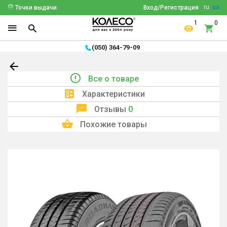
ru
ua
Точки выдачи
Вход/Регистрация
1
0
(050) 364-79-09
Все о товаре
Характеристики
Отзывы
0
Похожие товары