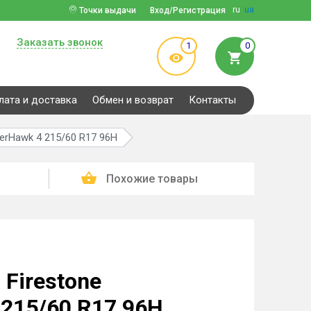
ru
ua
Точки выдачи
Вход/Регистрация
Заказать звонок
1
0
лата и доставка
Обмен и возврат
Контакты
erHawk 4 215/60 R17 96H
Похожие товары
Firestone
 215/60 R17 96H