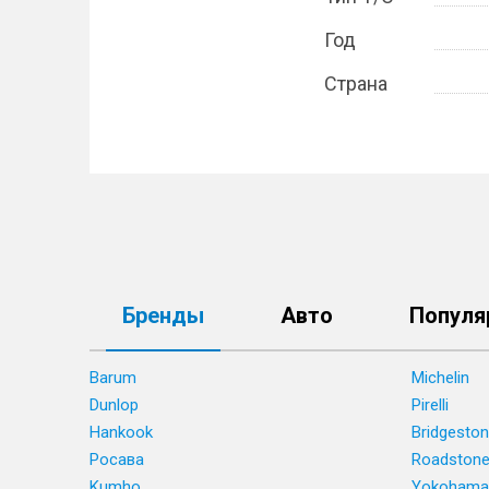
Год
Страна
Бренды
Авто
Популя
Barum
Michelin
Dunlop
Pirelli
Hankook
Bridgesto
Росава
Roadston
Kumho
Yokohama