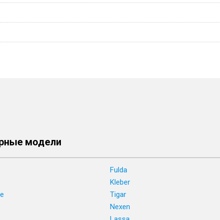
рные модели
Fulda
Kleber
ne
Tigar
e
Nexen
Lassa