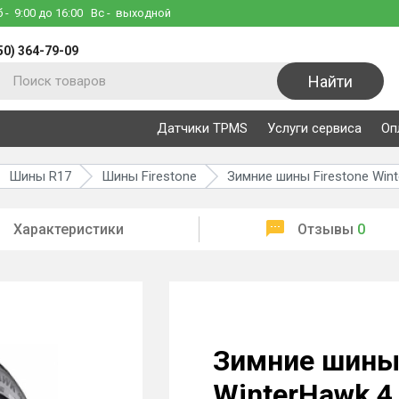
б
- 9:00 до 16:00
Вс
- выходной
50) 364-79-09
Найти
Датчики TPMS
Услуги сервиса
Оп
Шины R17
Шины Firestone
Зимние шины Firestone Wint
Характеристики
Отзывы
0
Зимние шины 
WinterHawk 4