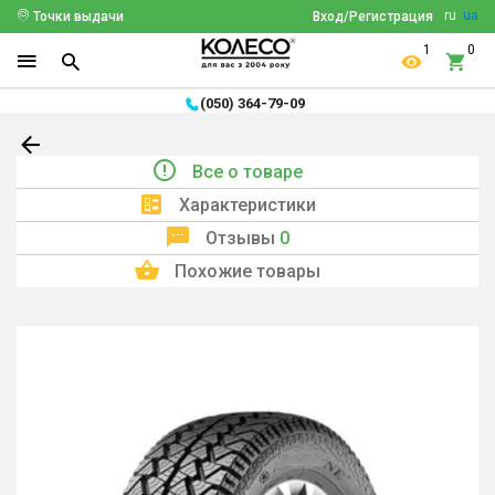
ru
ua
Точки выдачи
Вход/Регистрация
1
0
(050) 364-79-09
Все о товаре
Характеристики
Отзывы
0
Похожие товары