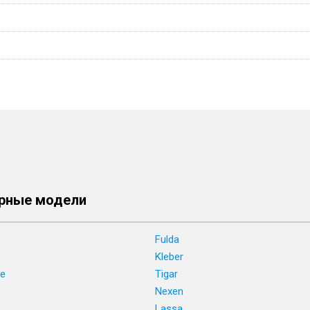
рные модели
Fulda
Kleber
ne
Tigar
e
Nexen
Lassa