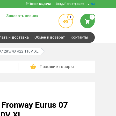
ru
ua
Точки выдачи
Вход/Регистрация
Заказать звонок
1
0
лата и доставка
Обмен и возврат
Контакты
07 285/40 R22 110V XL
Похожие товары
Fronway Eurus 07
10V XL