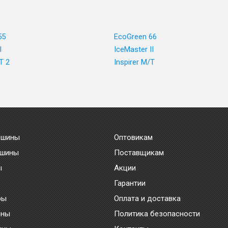
55
EcoGreen 66
I
IceMaster II
T 2
Inspirer M/T
 шины
Оптовикам
 шины
Поставщикам
ы
Акции
Гарантии
ры
Оплата и доставка
ины
Политика безопасности