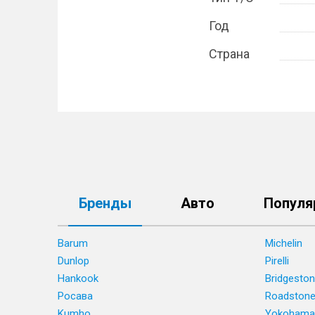
Год
Страна
Бренды
Авто
Популя
Barum
Michelin
Dunlop
Pirelli
Hankook
Bridgesto
Росава
Roadston
Kumho
Yokohama