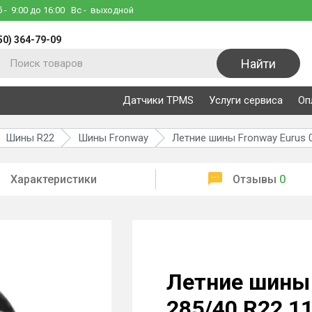
б
- 9:00 до 16:00
Вс
- выходной
50) 364-79-09
Найти
Датчики TPMS
Услуги сервиса
Оп
Шины R22
Шины Fronway
Летние шины Fronway Eurus 
Характеристики
Отзывы
0
Летние шины 
285/40 R22 1