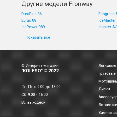
Другие модели Fronway
DuraPlus 36
Ecogreen 
Eurus 08
IceMaster 
IcePower 989
Inspirer A/
Показать все
© Интернет-магазин
Легковые
"KOLESO" © 2022
Грузовые
Мотошин
Пн-Пт:
с 9.00 до 18.00
Диски
Сб:
9.00 - 16.00
Аксессуа
Bc:
выходной
Летние ш
Зимние ш