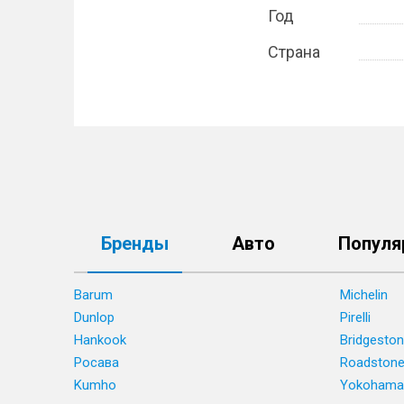
Год
Страна
Бренды
Авто
Популя
Barum
Michelin
Dunlop
Pirelli
Hankook
Bridgesto
Росава
Roadston
Kumho
Yokohama