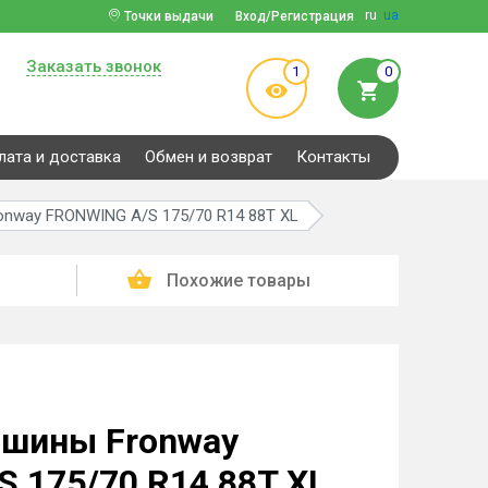
ru
ua
Точки выдачи
Вход/Регистрация
Заказать звонок
1
0
лата и доставка
Обмен и возврат
Контакты
nway FRONWING A/S 175/70 R14 88T XL
Похожие товары
 шины Fronway
 175/70 R14 88T XL