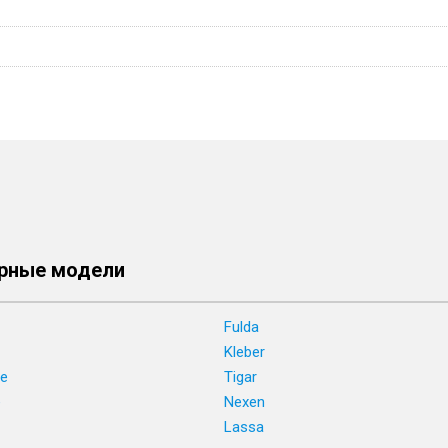
рные модели
Fulda
Kleber
ne
Tigar
e
Nexen
Lassa