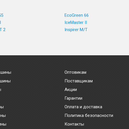
55
EcoGreen 66
I
IceMaster II
T 2
Inspirer M/T
 шины
Оптовикам
 шины
Поставщикам
ы
Акции
Гарантии
ры
Оплата и доставка
ины
Политика безопасности
ины
Контакты