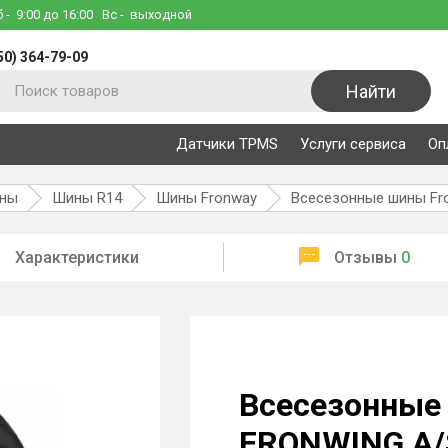
б
- 9:00 до 16:00
Вс
- выходной
50) 364-79-09
Найти
Датчики TPMS
Услуги сервиса
Оп
ины
Шины R14
Шины Fronway
Всесезонные шины Fro
Характеристики
Отзывы
0
Всесезонные
FRONWING A/S