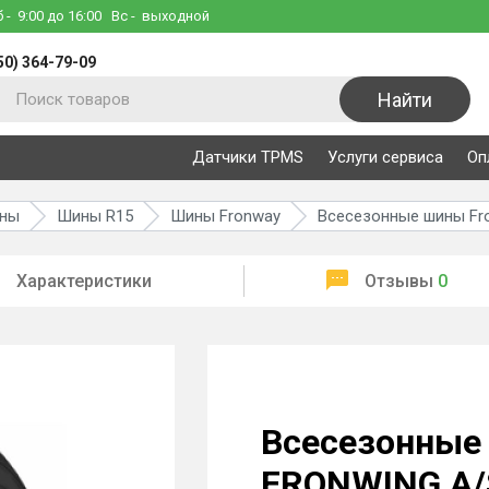
б
- 9:00 до 16:00
Вс
- выходной
50) 364-79-09
Найти
Датчики TPMS
Услуги сервиса
Оп
ины
Шины R15
Шины Fronway
Всесезонные шины Fr
Характеристики
Отзывы
0
Всесезонные
FRONWING A/S