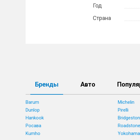
Год
Страна
Бренды
Авто
Популя
Barum
Michelin
Dunlop
Pirelli
Hankook
Bridgesto
Росава
Roadston
Kumho
Yokohama