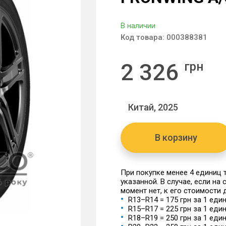
В наличии
Код товара:
000388381
2 326
грн
Китай, 2025
В корзину
При покупке менее 4 единиц
указанной. В случае, если на
момент нет, к его стоимости
R13–R14 = 175 грн за 1 еди
R15–R17 = 225 грн за 1 еди
R18–R19 = 250 грн за 1 еди