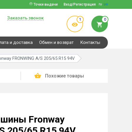
ru
ua
Точки выдачи
Вход/Регистрация
Заказать звонок
1
0
лата и доставка
Обмен и возврат
Контакты
onway FRONWING A/S 205/65 R15 94V
Похожие товары
 шины Fronway
 205/65 R15 94V