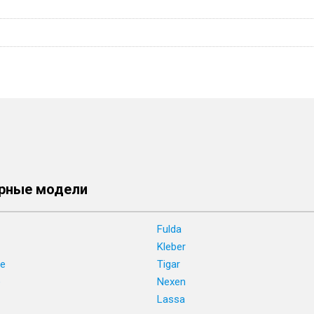
рные модели
Fulda
Kleber
ne
Tigar
e
Nexen
Lassa