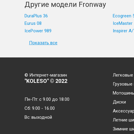
Другие модели Fronway
DuraPlus 36
Ecogreen 
Eurus 08
IceMaster 
IcePower 989
Inspirer A/
Показать все
© Интернет-магазин
Легковые
"KOLESO" © 2022
Грузовые
Мотошин
Пн-Пт:
с 9.00 до 18.00
Диски
Сб:
9.00 - 16.00
Аксессуа
Bc:
выходной
Летние ш
Зимние ш