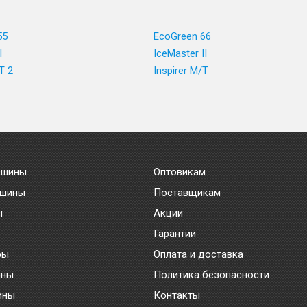
55
EcoGreen 66
I
IceMaster II
T 2
Inspirer M/T
 шины
Оптовикам
 шины
Поставщикам
ы
Акции
Гарантии
ры
Оплата и доставка
ины
Политика безопасности
ины
Контакты