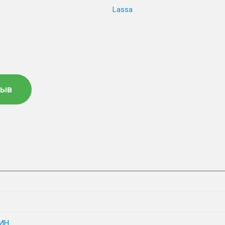
Lassa
зыв
ИН