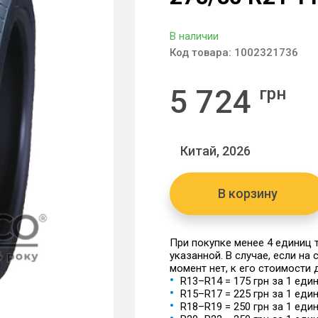
В наличии
Код товара:
1002321736
5 724
грн
Китай, 2026
В корзину
При покупке менее 4 единиц
указанной. В случае, если на
момент нет, к его стоимости
R13–R14 = 175 грн за 1 еди
R15–R17 = 225 грн за 1 еди
R18–R19 = 250 грн за 1 еди