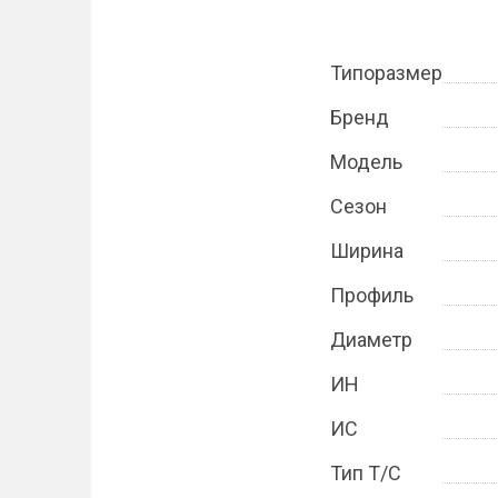
Типоразмер
Бренд
Модель
Сезон
Ширина
Профиль
Диаметр
ИН
ИС
Тип Т/С