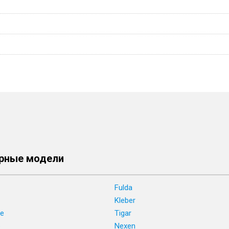
рные модели
Fulda
Kleber
ne
Tigar
e
Nexen