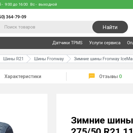
б
- 9:00 до 16:00
Вс
- выходной
50) 364-79-09
Найти
Датчики TPMS
Услуги сервиса
Оп
Шины R21
Шины Fronway
Зимние шины Fronway IceMast
Характеристики
Отзывы
0
Зимние шины 
275/50 R21 1