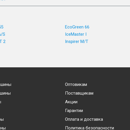
55
EcoGreen 66
A/S
IceMaster I
T 2
Inspirer M/T
 шины
Оптовикам
 шины
Поставщикам
ы
Акции
Гарантии
ры
Оплата и доставка
ины
Политика безопасности