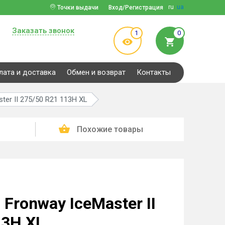
ru
ua
Точки выдачи
Вход/Регистрация
Заказать звонок
1
0
лата и доставка
Обмен и возврат
Контакты
er II 275/50 R21 113H XL
Похожие товары
Fronway IceMaster II
13H XL