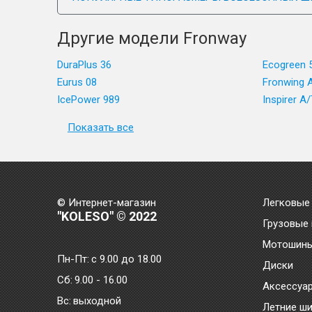
Другие модели Fronway
DuraPlus 36
Ecogreen 
Eurus 08
Fronwing 
IcePower 989
Inspirer A/
Показать все
© Интернет-магазин
Легковые
"KOLESO" © 2022
Грузовые
Мотошин
Пн-Пт:
с 9.00 до 18.00
Диски
Сб:
9.00 - 16.00
Аксессуа
Bc:
выходной
Летние ш