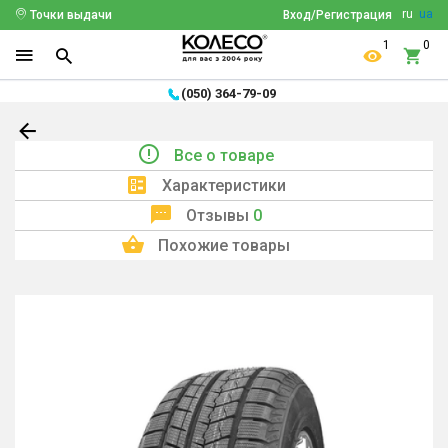
ru
ua
Точки выдачи
Вход/Регистрация
1
0
(050) 364-79-09
Все о товаре
Характеристики
Отзывы
0
Похожие товары