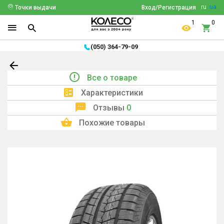
ru
ua
Точки выдачи
Вход/Регистрация
1
0
(050) 364-79-09
Все о товаре
Характеристики
Отзывы
0
Похожие товары