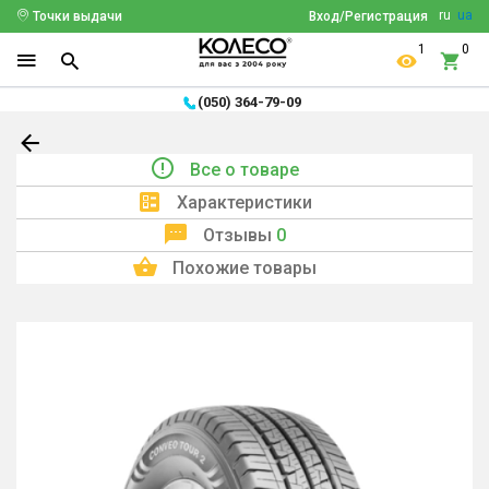
ru
ua
Точки выдачи
Вход/Регистрация
1
0
(050) 364-79-09
Все о товаре
Характеристики
Отзывы
0
Похожие товары