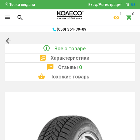
ru
ua
Точки выдачи
Вход/Регистрация
1
0
(050) 364-79-09
Все о товаре
Характеристики
Отзывы
0
Похожие товары