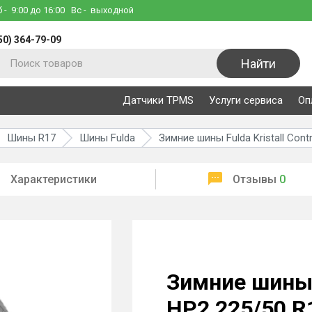
б
- 9:00 до 16:00
Вс
- выходной
50) 364-79-09
Найти
Датчики TPMS
Услуги сервиса
Оп
Шины R17
Шины Fulda
Зимние шины Fulda Kristall Cont
Характеристики
Отзывы
0
Зимние шины F
HP2 225/50 R