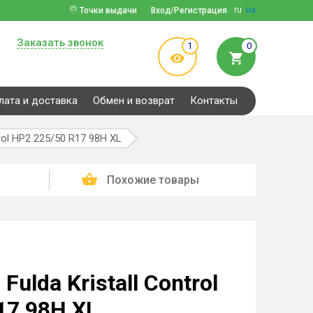
ru
ua
Точки выдачи
Вход/Регистрация
Заказать звонок
1
0
лата и доставка
Обмен и возврат
Контакты
rol HP2 225/50 R17 98H XL
Похожие товары
ulda Kristall Control
17 98H XL