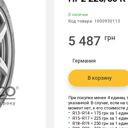
В наличии
Код товара:
1000930113
5 487
грн
Германия
В корзину
При покупке менее 4 единиц
указанной. В случае, если на
момент нет, к его стоимости
R13–R14 = 175 грн за 1 еди
R15–R17 = 225 грн за 1 еди
R18–R19 = 250 грн за 1 еди