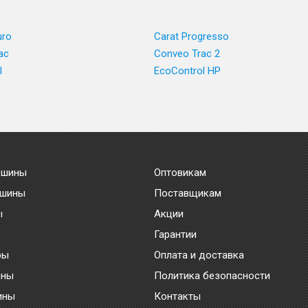
uro
Carat Progresso
ac
Conveo Trac 2
l
EcoControl HP
 шины
Оптовикам
 шины
Поставщикам
ы
Акции
Гарантии
ры
Оплата и доставка
ины
Политика безопасности
ины
Контакты