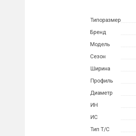
Типоразмер
Бренд
Модель
Сезон
Ширина
Профиль
Диаметр
ИН
ИС
Тип Т/С