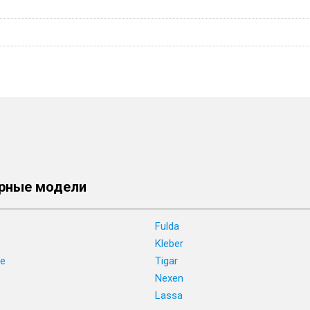
рные модели
Fulda
Kleber
ne
Tigar
e
Nexen
Lassa