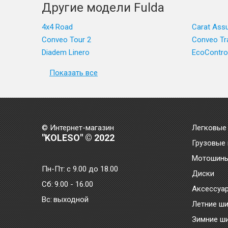
Другие модели Fulda
4x4 Road
Carat Ass
Conveo Tour 2
Conveo Tr
Diadem Linero
EcoContro
Показать все
© Интернет-магазин
Легковые
"KOLESO" © 2022
Грузовые
Мотошин
Пн-Пт:
с 9.00 до 18.00
Диски
Сб:
9.00 - 16.00
Аксессуа
Bc:
выходной
Летние ш
Зимние ш