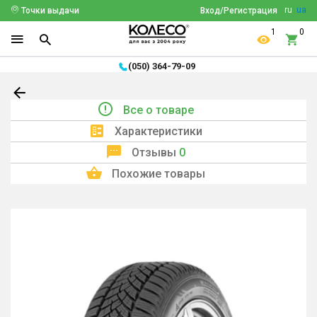
ru
ua
Точки выдачи
Вход/Регистрация
1
0
(050) 364-79-09
Все о товаре
Характеристики
Отзывы
0
Похожие товары