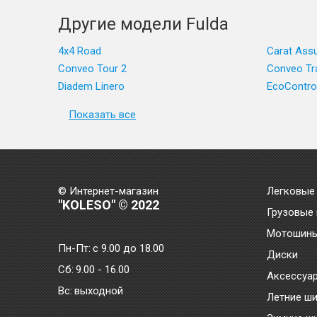
Другие модели Fulda
4x4 Road
Carat Ass
Conveo Tour 2
Conveo Tr
Diadem Linero
EcoContro
Показать все
© Интернет-магазин
Легковые
"KOLESO" © 2022
Грузовые
Мотошин
Пн-Пт:
с 9.00 до 18.00
Диски
Сб:
9.00 - 16.00
Аксессуа
Bc:
выходной
Летние ш