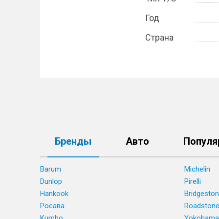
Год
Страна
Бренды
Авто
Популя
Barum
Michelin
Dunlop
Pirelli
Hankook
Bridgesto
Росава
Roadston
Kumho
Yokohama