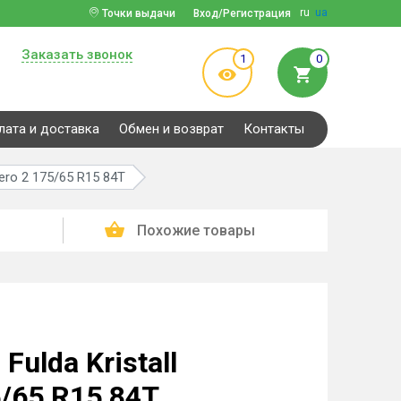
ru
ua
Точки выдачи
Вход/Регистрация
Заказать звонок
1
0
лата и доставка
Обмен и возврат
Контакты
ero 2 175/65 R15 84T
Похожие товары
ulda Kristall
5/65 R15 84T