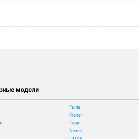
рные модели
Fulda
Kleber
ne
Tigar
e
Nexen
Lassa