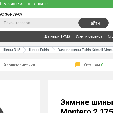
б
- 9:00 до 16:00
Вс
- выходной
50) 364-79-09
Найти
Датчики TPMS
Услуги сервиса
Оп
Шины R15
Шины Fulda
Зимние шины Fulda Kristall Mont
Характеристики
Отзывы
0
Зимние шины F
Montero 2 17